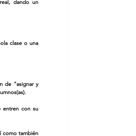
real, dando un 
la clase o una 
n de “asignar y 
lumnos(as).
e entren con su 
í como también 