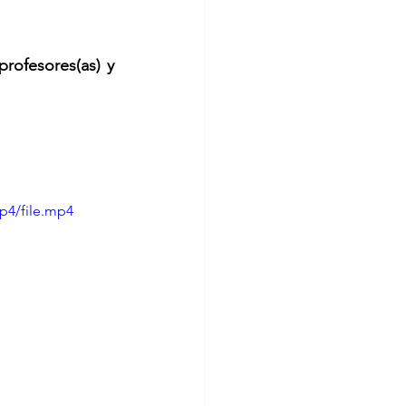
rofesores(as) y 
p4/file.mp4