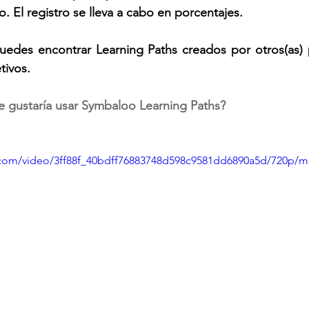
. El registro se lleva a cabo en porcentajes. 
uedes encontrar Learning Paths creados por otros(as) p
tivos.
e gustaría usar Symbaloo Learning Paths?
ic.com/video/3ff88f_40bdff76883748d598c9581dd6890a5d/720p/m