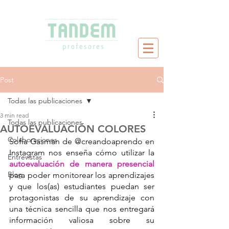
Post
Todas las publicaciones
3 min read
Todas las publicaciones
AUTOEVALUACIÓN COLORES
Colaboraciones
Sofía Gasman de @creandoaprendo en 
Instagram nos enseña cómo utilizar la 
Entrevistas
autoevaluación de manera presencial
Blog
para poder monitorear los aprendizajes 
y que los(as) estudiantes puedan ser 
protagonistas de su aprendizaje con 
una técnica sencilla que nos entregará 
información valiosa sobre su 