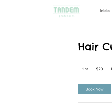
Inicio
Hair C
20
pesos
1 hr
1
$20
chilenos
h
Book Now