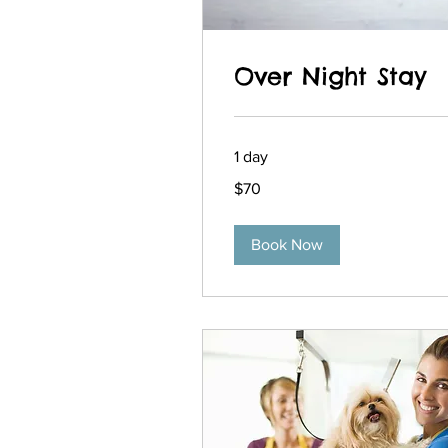
Over Night Stay
1 day
70
$70
pesos
chilenos
Book Now