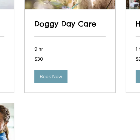
Doggy Day Care
H
9 hr
1 
30
20
$30
$
pesos
pe
chilenos
ch
Book Now