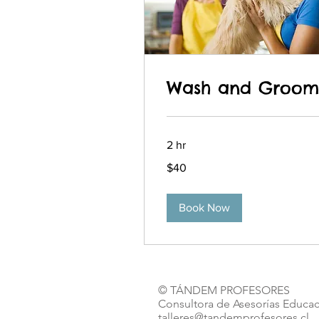
Wash and Groom
2 hr
40
$40
pesos
chilenos
Book Now
© TÁNDEM PROFESORES
Consultora de Asesorías Educa
talleres@tandemprofesores.cl