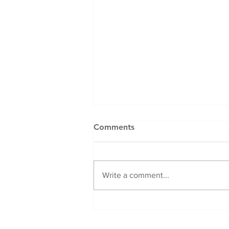
Comments
Write a comment...
LIBRO “LO QUE
CONSTRUIREMOS” DE