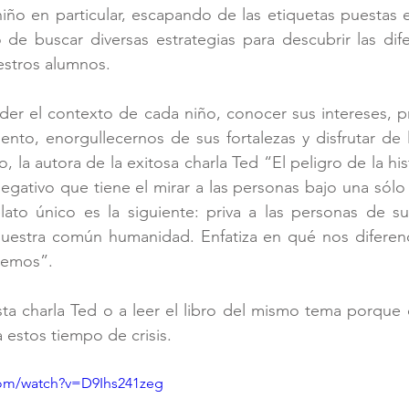
ño en particular, escapando de las etiquetas puestas el
e buscar diversas estrategias para descubrir las difer
stros alumnos. 
der el contexto de cada niño, conocer sus intereses, p
ento, enorgullecernos de sus fortalezas y disfrutar de 
o, la autora de la exitosa charla Ted “El peligro de la his
egativo que tiene el mirar a las personas bajo una sólo 
lato único es la siguiente: priva a las personas de su
 nuestra común humanidad. Enfatiza en qué nos diferenc
cemos”.
sta charla Ted o a leer el libro del mismo tema porque
 estos tiempo de crisis.  
com/watch?v=D9Ihs241zeg