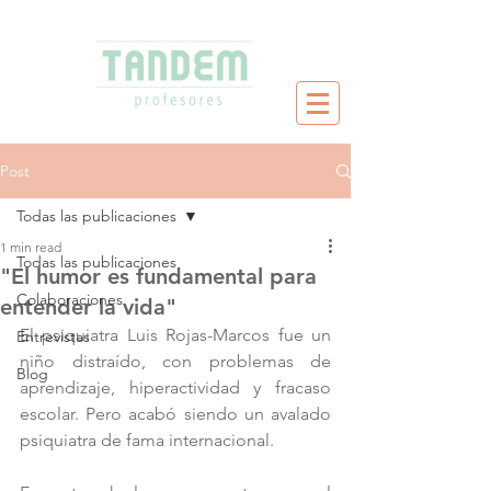
Post
Todas las publicaciones
1 min read
Todas las publicaciones
"El humor es fundamental para
Colaboraciones
entender la vida"
El psiquiatra Luis Rojas-Marcos fu
e un 
Entrevistas
niño distraído, con problemas de 
Blog
aprendizaje, hiperactividad y fracaso 
escolar. Pero acabó siendo un avalado 
psiquiatra de fama internacional.