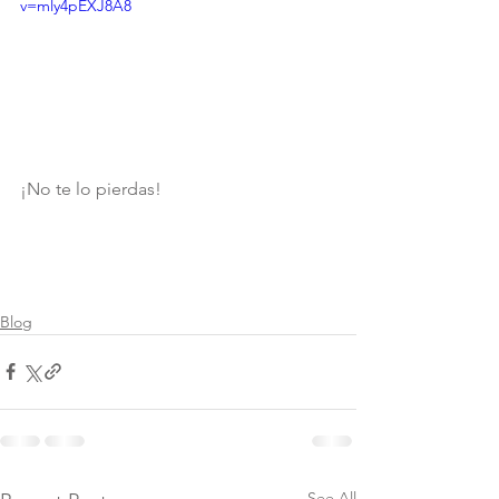
v=mly4pEXJ8A8
¡No te lo pierdas!
Blog
See All