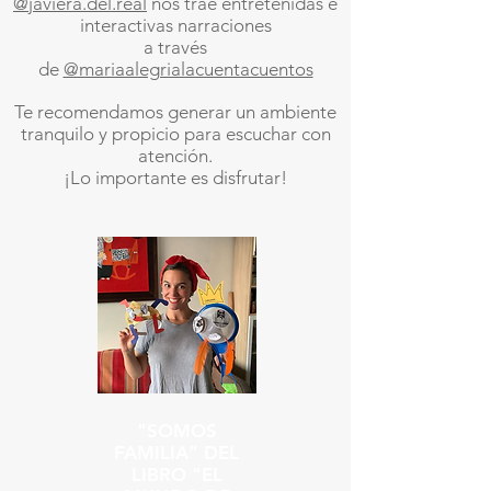
@javiera.del.real
nos trae entretenidas e
interactivas narraciones
a través
de
@mariaalegrialacuentacuentos
Te recomendamos generar un ambiente
tranquilo y propicio para escuchar con
atención.
¡Lo importante es disfrutar!
"SOMOS
FAMILIA” DEL
LIBRO "EL