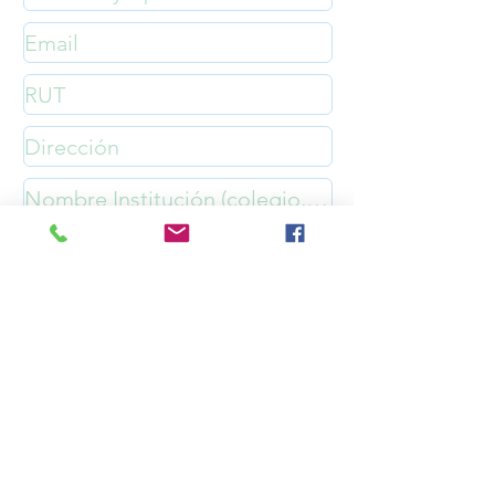
Enviar Inscripción
© TÁNDEM PROFESORES
Consultora de Asesorías Educacionales y Capacitación
Docente
talleres@tandemprofesores.cl
Santiago, Chile