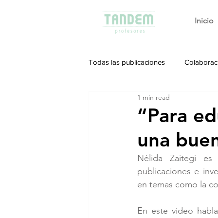
Inicio
Todas las publicaciones
Colaborac
1 min read
“Para ed
una buen
Nélida Zaitegi es
publicaciones e inv
en temas como la con
En este video habl