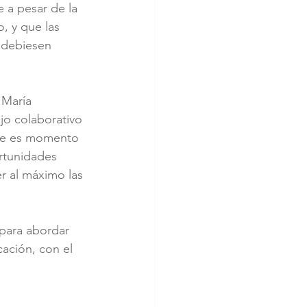
 a pesar de la 
, y que las 
 debiesen 
 María 
jo colaborativo 
que es momento 
ortunidades 
er al máximo las 
para abordar 
ación, con el 