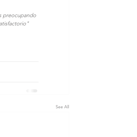
os preocupando 
tisfactorio"
See All