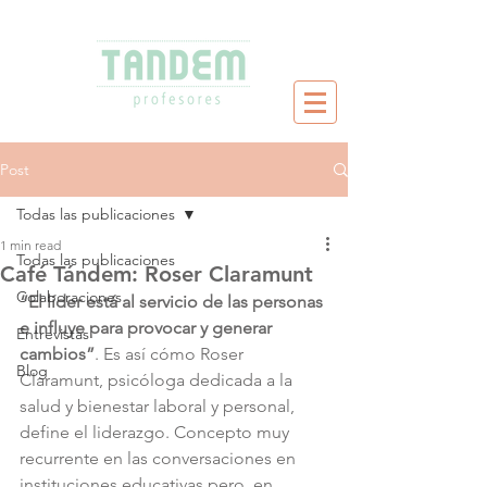
Post
Todas las publicaciones
1 min read
Todas las publicaciones
Café Tándem: Roser Claramunt
Colaboraciones
“El líder está al servicio de las personas 
e influye para provocar y generar 
Entrevistas
cambios”
. Es así cómo Roser 
Blog
Claramunt, psicóloga dedicada a la 
salud y bienestar laboral y personal, 
define el liderazgo. Concepto muy 
recurrente en las conversaciones en 
instituciones educativas pero, en 