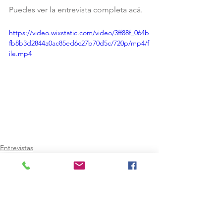
Puedes ver la entrevista completa acá.
https://video.wixstatic.com/video/3ff88f_064b
fb8b3d2844a0ac85ed6c27b70d5c/720p/mp4/f
ile.mp4
Entrevistas