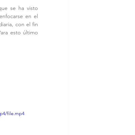
que se ha visto 
considerablemente desafiada en estos tiempos. Acá Rebeca recomienda enfocarse en el 
aria, con el fin 
ara esto último 
p4/file.mp4