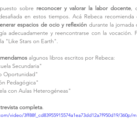
 puesto sobre 
reconocer y valorar la labor docente
, 
enerar espacios de ocio y reflexión
 durante la jornada di
ergía adecuadamente y reencontrarse con la vocación. P
la "Like Stars on Earth".
omendamos
 algunos libros escritos por Rebeca: 
cuela Secundaria"
o Oportunidad"
ción Pedagógica"
ela con Aulas Heterogéneas"
trevista completa
.
ic.com/video/3ff88f_cd83955915574a1ea73dd12a7f950d19/360p/m