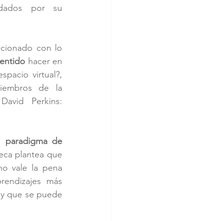
dados por su 
acionado con lo 
sentido
 hacer en 
pacio virtual?, 
iembros de la 
David  Perkins: 
n 
paradigma de 
eca plantea que 
o vale la pena 
rendizajes más 
 y que se puede 